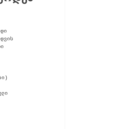
ადი 
იდვის 
რი 
ბი)
ული 