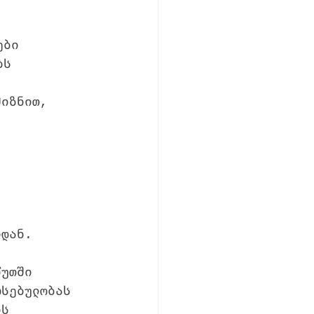
ები
ბს
მიზნით, 
იდან.
წუთში 
რსებულობას 
ის 